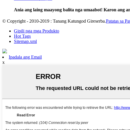
Ania ang laing maayong balita nga umaabot! Karon ang a
© Copyright - 2010-2019 : Tanang Katungod Gireserba.
Patatas sa Pa
Gipili nga mga Produkto
Hot Tags
Sitemap.xml
Ipadala ang Email
x