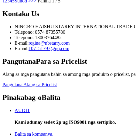
1
2
3
4
5
Sunod >
>>
Pahina 1 / 5
Kontaka
Us
NINGBO HAISHU STARRY INTERNATIONAL TRADE C
Telepono: 0574 87355780
Telepono: 13003764482
E-mail:
regina@nbstarry.com
E-mail:
107151797@qq.com
Pangutana
Para sa Pricelist
Alang sa mga pangutana bahin sa among mga produkto o pricelist, pa
Pangutana Alang sa Pricelist
Pinakabag-o
Balita
AUDIT
Kami adunay sedex 2p ug ISO9001 nga sertipiko.
Balita sa kompanya..