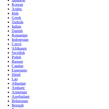
Japanese
Korean
Arabic
Irish
Greek
Turkish
Italian
Danish
Romanian
Indonesian
Czech
Afrikaans
Swedish
Polish
Basque
Catalan
Esperanto
Hindi
Lao
Albanian
Amharic
Armenian
Azerbaijani
Belarusian
Bengali