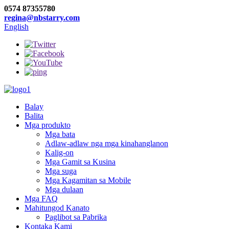
0574 87355780
regina@nbstarry.com
English
Balay
Balita
Mga produkto
Mga bata
Adlaw-adlaw nga mga kinahanglanon
Kalig-on
Mga Gamit sa Kusina
Mga suga
Mga Kagamitan sa Mobile
Mga dulaan
Mga FAQ
Mahitungod Kanato
Paglibot sa Pabrika
Kontaka Kami