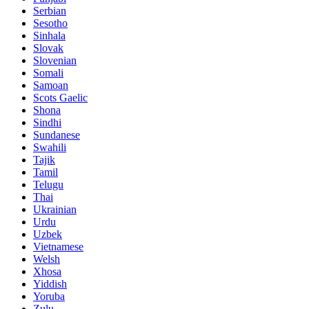
Serbian
Sesotho
Sinhala
Slovak
Slovenian
Somali
Samoan
Scots Gaelic
Shona
Sindhi
Sundanese
Swahili
Tajik
Tamil
Telugu
Thai
Ukrainian
Urdu
Uzbek
Vietnamese
Welsh
Xhosa
Yiddish
Yoruba
Zulu