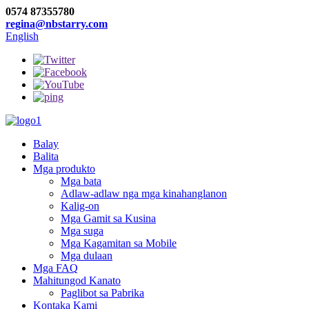
0574 87355780
regina@nbstarry.com
English
Balay
Balita
Mga produkto
Mga bata
Adlaw-adlaw nga mga kinahanglanon
Kalig-on
Mga Gamit sa Kusina
Mga suga
Mga Kagamitan sa Mobile
Mga dulaan
Mga FAQ
Mahitungod Kanato
Paglibot sa Pabrika
Kontaka Kami