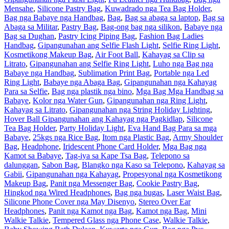
Mensahe
,
Silicone Pastry Bag
,
Kuwadrado nga Tea Bag Holder
,
Bag nga Babaye nga Handbag
,
Bag
,
Bag sa abaga sa laptop
,
Bag sa
Abaga sa Militar
,
Pastry Bag
,
Bag-ong bag nga silikon
,
Babaye nga
Bag sa Dughan
,
Pastry Icing Piping Bag
,
Fashion Bag Ladies
Handbag
,
Gipangunahan ang Selfie Flash Light
,
Selfie Ring Light
,
Kosmetikong Makeup Bag
,
Air Foot Ball
,
Kahayag sa Clip sa
Litrato
,
Gipangunahan ang Selfie Ring Light
,
Luho nga Bag nga
Babaye nga Handbag
,
Sublimation Print Bag
,
Portable nga Led
Ring Light
,
Babaye nga Abaga Bag
,
Gipangunahan nga Kahayag
Para sa Selfie
,
Bag nga plastik nga bino
,
Mga Bag Mga Handbag sa
Babaye
,
Kolor nga Water Gun
,
Gipangunahan nga Ring Light
,
Kahayag sa Litrato
,
Gipangunahan nga String Holiday Lighting
,
Hover Ball Gipangunahan ang Kahayag nga Pagkidlap
,
Silicone
Tea Bag Holder
,
Party Holiday Light
,
Eva Hand Bag Para sa mga
Babaye
,
25kgs nga Rice Bag
,
Itom nga Plastic Bag
,
Army Shoulder
Bag
,
Headphone
,
Iridescent Phone Card Holder
,
Mga Bag nga
Kamot sa Babaye
,
Tag-iya sa Kape Tsa Bag
,
Telepono sa
dalunggan
,
Sabon Bag
,
Blangko nga Kaso sa Telepono
,
Kahayag sa
Gabii
,
Gipangunahan nga Kahayag
,
Propesyonal nga Kosmetikong
Makeup Bag
,
Panit nga Messenger Bag
,
Cookie Pastry Bag
,
Hingkod nga Wired Headphones
,
Bag nga bugas
,
Laser Waist Bag
,
Silicone Phone Cover nga May Disenyo
,
Stereo Over Ear
Headphones
,
Panit nga Kamot nga Bag
,
Kamot nga Bag
,
Mini
Walkie Talkie
,
Tempered Glass nga Phone Case
,
Walkie Talkie
,