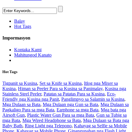
Balay
Hot Tags
Impormasyon
Kontaka Kami
Mahitungod Kanato
Hot Tags
Tigpanit sa Kusina
,
Set sa Knife sa Kusina
,
Itlog nga Mixer sa
Kusina
,
Himan sa Peeler Para sa Kusina sa Panimalay
,
Kusina nga
Stainless Steel Peeler
,
Patatas sa Patatas Para sa Kusina
,
Eco-
Friendly nga Kusina nga Panit
,
Panglimpyo sa Salamin sa Kusina
,
Mga Dulaan sa Bata
,
Mga Dulaan nga Gun sa Bata
,
Mga Dulaan sa
Pagkaligo Para sa mga Bata
,
Earphone sa mga Bata
,
Mga bata nga
Airsoft Gun
,
Plastic Water Gun Para sa mga Bata
,
Gun sa Tubig sa
mga Bata
,
Mga Wired Headphone sa Bata
,
Mga Dulaan sa Bata nga
Baby Bath
,
Ring Light nga Telepono
,
Kahayag sa Selfie sa Mobile
Phone
,
Kahayag sa Mobile Phone
,
Gipangunahan nga Flash Light