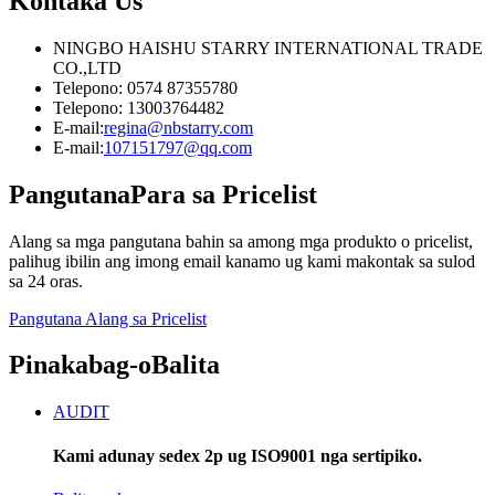
Kontaka
Us
NINGBO HAISHU STARRY INTERNATIONAL TRADE
CO.,LTD
Telepono: 0574 87355780
Telepono: 13003764482
E-mail:
regina@nbstarry.com
E-mail:
107151797@qq.com
Pangutana
Para sa Pricelist
Alang sa mga pangutana bahin sa among mga produkto o pricelist,
palihug ibilin ang imong email kanamo ug kami makontak sa sulod
sa 24 oras.
Pangutana Alang sa Pricelist
Pinakabag-o
Balita
AUDIT
Kami adunay sedex 2p ug ISO9001 nga sertipiko.