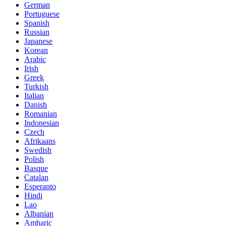
German
Portuguese
Spanish
Russian
Japanese
Korean
Arabic
Irish
Greek
Turkish
Italian
Danish
Romanian
Indonesian
Czech
Afrikaans
Swedish
Polish
Basque
Catalan
Esperanto
Hindi
Lao
Albanian
Amharic