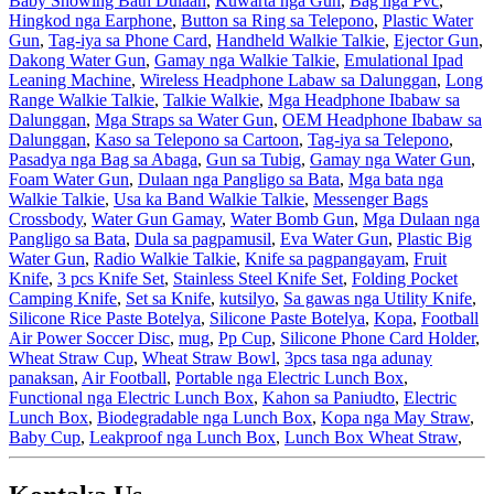
Baby Showing Bath Dulaan
,
Kuwarta nga Gun
,
Bag nga Pvc
,
Hingkod nga Earphone
,
Button sa Ring sa Telepono
,
Plastic Water
Gun
,
Tag-iya sa Phone Card
,
Handheld Walkie Talkie
,
Ejector Gun
,
Dakong Water Gun
,
Gamay nga Walkie Talkie
,
Emulational Ipad
Leaning Machine
,
Wireless Headphone Labaw sa Dalunggan
,
Long
Range Walkie Talkie
,
Talkie Walkie
,
Mga Headphone Ibabaw sa
Dalunggan
,
Mga Straps sa Water Gun
,
OEM Headphone Ibabaw sa
Dalunggan
,
Kaso sa Telepono sa Cartoon
,
Tag-iya sa Telepono
,
Pasadya nga Bag sa Abaga
,
Gun sa Tubig
,
Gamay nga Water Gun
,
Foam Water Gun
,
Dulaan nga Pangligo sa Bata
,
Mga bata nga
Walkie Talkie
,
Usa ka Band Walkie Talkie
,
Messenger Bags
Crossbody
,
Water Gun Gamay
,
Water Bomb Gun
,
Mga Dulaan nga
Pangligo sa Bata
,
Dula sa pagpamusil
,
Eva Water Gun
,
Plastic Big
Water Gun
,
Radio Walkie Talkie
,
Knife sa pagpangayam
,
Fruit
Knife
,
3 pcs Knife Set
,
Stainless Steel Knife Set
,
Folding Pocket
Camping Knife
,
Set sa Knife
,
kutsilyo
,
Sa gawas nga Utility Knife
,
Silicone Rice Paste Botelya
,
Silicone Paste Botelya
,
Kopa
,
Football
Air Power Soccer Disc
,
mug
,
Pp Cup
,
Silicone Phone Card Holder
,
Wheat Straw Cup
,
Wheat Straw Bowl
,
3pcs tasa nga adunay
panaksan
,
Air Football
,
Portable nga Electric Lunch Box
,
Functional nga Electric Lunch Box
,
Kahon sa Paniudto
,
Electric
Lunch Box
,
Biodegradable nga Lunch Box
,
Kopa nga May Straw
,
Baby Cup
,
Leakproof nga Lunch Box
,
Lunch Box Wheat Straw
,