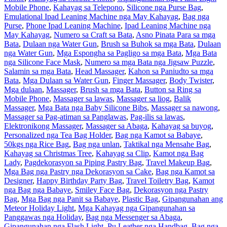
Mobile Phone
,
Kahayag sa Telepono
,
Silicone nga Purse Bag
,
Emulational Ipad Leaning Machine nga May Kahayag
,
Bag nga
Purse
,
Phone Ipad Leaning Machine
,
Ipad Leaning Machine nga
May Kahayag
,
Numero sa Craft sa Bata
,
Asno Pinata Para sa mga
Bata
,
Dulaan nga Water Gun
,
Brush sa Buhok sa mga Bata
,
Dulaan
nga Water Gun
,
Mga Espongha sa Pagligo sa mga Bata
,
Mga Bata
nga Silicone Face Mask
,
Numero sa mga Bata nga Jigsaw Puzzle
,
Salamin sa mga Bata
,
Head Massager
,
Kahon sa Paniudto sa mga
Bata
,
Mga Dulaan sa Water Gun
,
Finger Massager
,
Body Twister
,
Mga dulaan
,
Massager
,
Brush sa mga Bata
,
Button sa Ring sa
Mobile Phone
,
Massager sa lawas
,
Massager sa liog
,
Balik
Massager
,
Mga Bata nga Baby Silicone Bibs
,
Massager sa nawong
,
Massager sa Pag-atiman sa Panglawas
,
Pag-ilis sa lawas
,
Elektronikong Massager
,
Massager sa Abaga
,
Kahayag sa buyog
,
Personalized nga Tea Bag Holder
,
Bag nga Kamot sa Babaye
,
50kgs nga Rice Bag
,
Bag nga unlan
,
Taktikal nga Mensahe Bag
,
Kahayag sa Christmas Tree
,
Kahayag sa Clip
,
Kamot nga Bag
Lady
,
Pagdekorasyon sa Piping Pastry Bag
,
Travel Makeup Bag
,
Mga Bag nga Pastry nga Dekorasyon sa Cake
,
Bag nga Kamot sa
Designer
,
Happy Birthday Party Bag
,
Travel Toiletry Bag
,
Kamot
nga Bag nga Babaye
,
Smiley Face Bag
,
Dekorasyon nga Pastry
Bag
,
Mga Bag nga Panit sa Babaye
,
Plastic Bag
,
Gipangunahan ang
Meteor Holiday Light
,
Mga Kahayag nga Gipangunahan sa
Panggawas nga Holiday
,
Bag nga Messenger sa Abaga
,
Gipangunahan nga Flash Light
,
Pu Leather nga Handbag
,
Bag nga