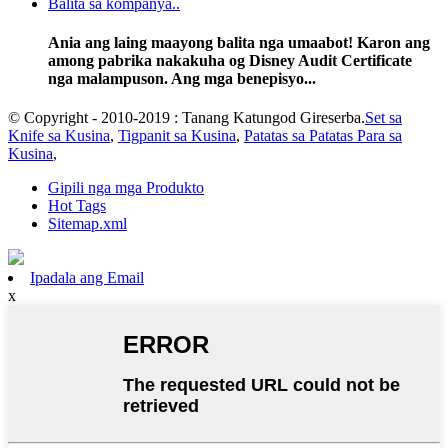
Balita sa kompanya..
Ania ang laing maayong balita nga umaabot! Karon ang
among pabrika nakakuha og Disney Audit Certificate
nga malampuson. Ang mga benepisyo...
© Copyright - 2010-2019 : Tanang Katungod Gireserba.
Set sa
Knife sa Kusina
,
Tigpanit sa Kusina
,
Patatas sa Patatas Para sa
Kusina
,
Gipili nga mga Produkto
Hot Tags
Sitemap.xml
Ipadala ang Email
x