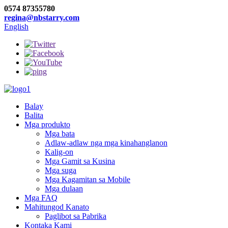
0574 87355780
regina@nbstarry.com
English
Balay
Balita
Mga produkto
Mga bata
Adlaw-adlaw nga mga kinahanglanon
Kalig-on
Mga Gamit sa Kusina
Mga suga
Mga Kagamitan sa Mobile
Mga dulaan
Mga FAQ
Mahitungod Kanato
Paglibot sa Pabrika
Kontaka Kami