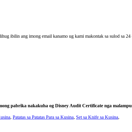
lihug ibilin ang imong email kanamo ug kami makontak sa sulod sa 24 
mong pabrika nakakuha og Disney Audit Certificate nga malampus
Kusina
,
Patatas sa Patatas Para sa Kusina
,
Set sa Knife sa Kusina
,