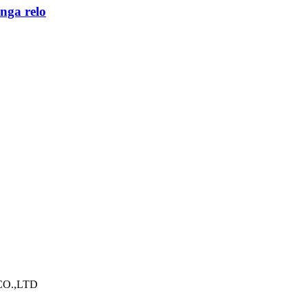
 nga relo
O.,LTD