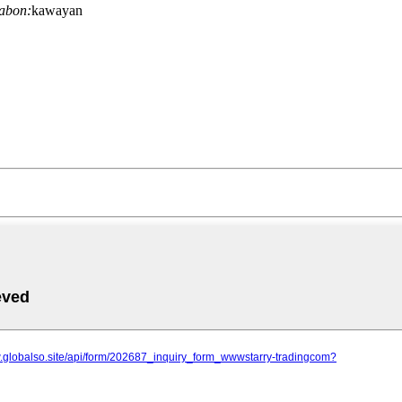
sabon:
kawayan