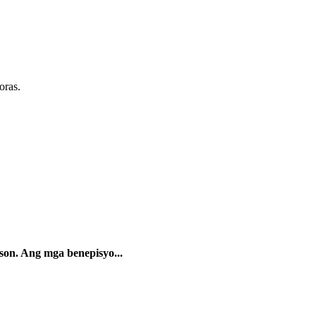
oras.
on. Ang mga benepisyo...