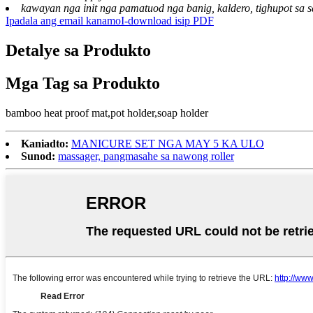
kawayan nga init nga pamatuod nga banig, kaldero, tighupot sa 
Ipadala ang email kanamo
I-download isip PDF
Detalye sa Produkto
Mga Tag sa Produkto
bamboo heat proof mat,pot holder,soap holder
Kaniadto:
MANICURE SET NGA MAY 5 KA ULO
Sunod:
massager, pangmasahe sa nawong roller