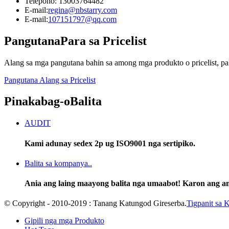
Telepono: 13003764482
E-mail:
regina@nbstarry.com
E-mail:
107151797@qq.com
Pangutana
Para sa Pricelist
Alang sa mga pangutana bahin sa among mga produkto o pricelist, pa
Pangutana Alang sa Pricelist
Pinakabag-o
Balita
AUDIT
Kami adunay sedex 2p ug ISO9001 nga sertipiko.
Balita sa kompanya..
Ania ang laing maayong balita nga umaabot! Karon ang a
© Copyright - 2010-2019 : Tanang Katungod Gireserba.
Tigpanit sa 
Gipili nga mga Produkto