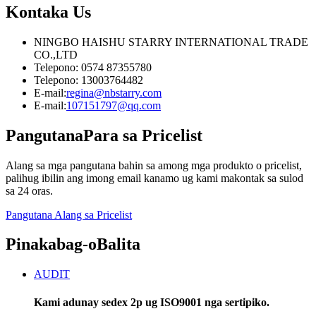
Kontaka
Us
NINGBO HAISHU STARRY INTERNATIONAL TRADE
CO.,LTD
Telepono: 0574 87355780
Telepono: 13003764482
E-mail:
regina@nbstarry.com
E-mail:
107151797@qq.com
Pangutana
Para sa Pricelist
Alang sa mga pangutana bahin sa among mga produkto o pricelist,
palihug ibilin ang imong email kanamo ug kami makontak sa sulod
sa 24 oras.
Pangutana Alang sa Pricelist
Pinakabag-o
Balita
AUDIT
Kami adunay sedex 2p ug ISO9001 nga sertipiko.