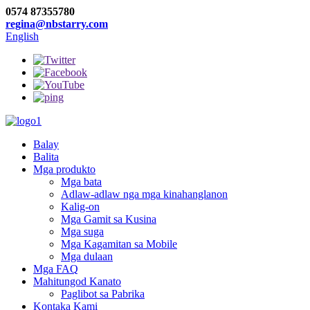
0574 87355780
regina@nbstarry.com
English
Balay
Balita
Mga produkto
Mga bata
Adlaw-adlaw nga mga kinahanglanon
Kalig-on
Mga Gamit sa Kusina
Mga suga
Mga Kagamitan sa Mobile
Mga dulaan
Mga FAQ
Mahitungod Kanato
Paglibot sa Pabrika
Kontaka Kami